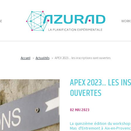
SE
WORKS
Accueil
Actualités
APEX 2023... les inscriptions sont ouvertes
APEX 2023... LES I
OUVERTES
02 MAI 2023
La quinzième édition du workshop
Mas d'Entremont à Aix-en-Provence