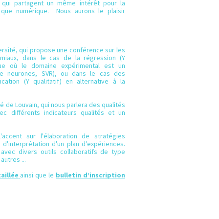
, qui partagent un même intérêt pour la
le que numérique. Nous aurons le plaisir
rsité, qui propose une conférence sur les
miaux, dans le cas de la régression (Y
ique où le domaine expérimental est un
de neurones, SVR), ou dans le cas des
cation (Y qualitatif) en alternative à la
té de Louvain, qui nous parlera des qualités
c différents indicateurs qualités et un
ccent sur l'élaboration de stratégies
d'interprétation d'un plan d'expériences.
avec divers outils collaboratifs de type
autres ...
aillée
ainsi que le
bulletin d’inscription
.