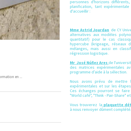
personnes d'horizons différents
planification, tant expérimenta
d'accueillir :
Mme Astrid Jourdan
de CY Unive
alternatives aux modèles polyno
quantitatif) pour le cas class
hypercube (krigeage, réseaux 
mélanges, mais aussi en classifi
régression logistique.
Mr José Núñez Ares
de l'universi
des matrices expérimentales ave
programme d’aide à la sélection.
ormation en ...
Nous avons prévu de mettre l'a
expérimentales et sur les étapes 
Ces échanges pourront se faire 
"World café", "Think - Pair-Share" et 
Vous trouverez la
plaquette dét
à nous renvoyer dûment complété