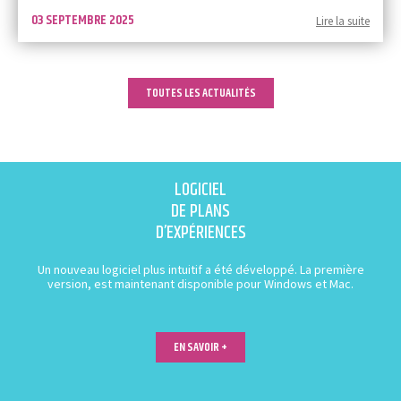
03 SEPTEMBRE 2025
Lire la suite
TOUTES LES ACTUALITÉS
LOGICIEL
DE PLANS
D’EXPÉRIENCES
Un nouveau logiciel plus intuitif a été développé. La première
version, est maintenant disponible pour Windows et Mac.
EN SAVOIR +